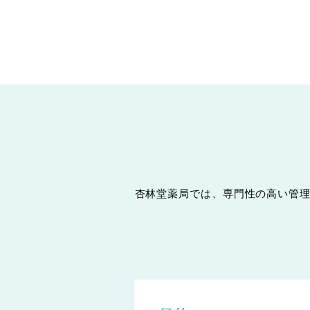
新卒採⽤の
総合職・管理栄養⼠・
ビューティースタッフ・
会社説明会
調剤事務
募集要項
中途採⽤情報
高校生新卒採用情報
杏林堂薬局では、専門性の高い管
パート･アルバイト