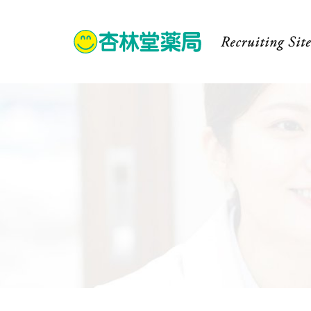
採⽤コンセプト
杏林堂に
社長メ
データ
店舗ネ
企業ビ
総合生
地域貢