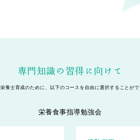
小笠原 悠馬
流れ
総合職
情報
専門知識の習得に向けて
中尾 幸太朗
理栄養士育成のために、以下のコースを自由に選択することがで
管理栄養士
栄養食事指導勉強会