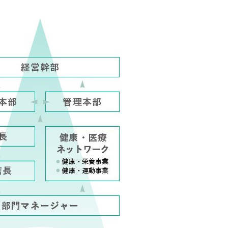
古川 すみか
大平 菜菜美
薬剤師
薬剤師