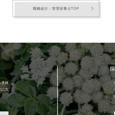
職種紹介：管理栄養士TOP
生
る杏林
立に欠