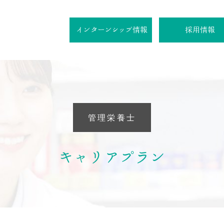
インターン
シップ
情報
採用情報
先輩社員インタビ
ついて
管理栄養士
ッセージ
でみる杏林堂
ットワーク
キャリアプラン
ジョン
活者ストア
献
鷺ノ森 拓生
薬剤師