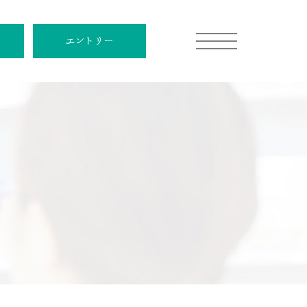
エントリー
ュー
小笠原 伯奈
松尾 宗一郎
薬剤師
薬剤師