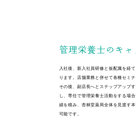
職種紹介
教育制度 
薬剤師
社員研
総合職
福利厚
管理栄養士
ワーク
管理栄養士のキャ
ビューティースタッフ
Q&A
調剤事務
入社後、新入社員研修と仮配属を経て
ります。店舗業務と併せて各種セミナ
その後、副店長へとステップアップす
し、専任で管理栄養士活動をする場合
新卒採用情報
績を積み、杏林堂薬局全体を見渡す本
新卒採⽤の
薬剤師
可能です。
会社説明会
募集要項