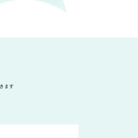
小杉 侑利子
池ヶ谷 幸希
総合職
管理栄養士
長谷川 莉子
金井 暁子
きます
管理栄養士
ビューティースタッフ