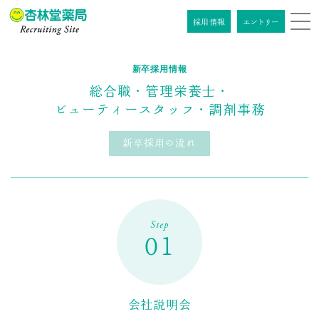
採用情報
エントリー
インターン
新卒採用情報
採用情報
エントリー
シップ
情報
総合職・管理栄養士・
ビューティースタッフ・調剤事務
採⽤コンセプト
新卒採用の流れ
杏林堂について
杏林堂について
職種紹介
Step
社長メッセージ
01
職種紹介
先輩社員インタビュー
データでみる杏林堂
薬剤師
先輩社員インタビュー
店舗ネットワーク
教育制度 / 福利厚生
総合職
会社説明会
鷺ノ森 拓生
薬剤師
企業ビジョン