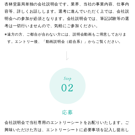
教育制度/福利厚生
管理栄養士
新卒採用情報
杏林堂薬局単独の会社説明会です。業界、当社の事業内容、仕事内
小笠原 伯奈
薬剤師
総合生活者ストア
容等、詳しくお話しします。選考に進んでいただく上では、会社説
社員研修制度
ビューティースタッフ
新卒採⽤の流れ
薬剤師
明会への参加が必須となります。会社説明会では、筆記試験等の選
松尾 宗一郎
薬剤師
中途採⽤情報
地域貢献
福利厚生
考は一切行いませんので、気軽にご参加ください。
会社説明会情報
調剤事務
青木 真由美
薬剤師
※
遠方の方、ご都合が合わない方には、説明会動画もご用意しておりま
募集要項
高校生新卒採用情報
ワークライフバランス
す。
エントリー後、「動画説明会（総合系）」からご覧ください。
古川 すみか
薬剤師
パート･アルバイト
Q&A
新卒採⽤の流れ
総合職・管理栄養⼠・
大平 菜菜美
薬剤師
ビューティースタッフ・
会社説明会情報
調剤事務
採⽤に関するお問い合わせ
小笠原 悠馬
総合職
募集要項
Step
プライバシーポリシー
小杉 侑利子
総合職
02
池ヶ谷 幸希
管理栄養士
中尾 幸太朗
管理栄養士
応募
長谷川 莉子
管理栄養士
会社説明会で当社専用のエントリーシートをお配りいたします。ご
興味いただけた方は、
エントリーシートに必要事項を記入し提出し
金井 暁子
ビューティー
スタッフ