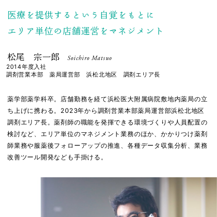
教育制度/福利厚生
管理栄養士
新卒採用情報
小笠原 伯奈
薬剤師
医療を提供するという自覚をもとに
総合生活者ストア
社員研修制度
ビューティースタッフ
新卒採⽤の流れ
薬剤師
エリア単位の店舗運営をマネジメント
松尾 宗一郎
薬剤師
中途採⽤情報
地域貢献
福利厚生
会社説明会情報
調剤事務
青木 真由美
薬剤師
松尾 宗一郎
Soichiro Matsuo
募集要項
高校生新卒採用情報
ワークライフバランス
2014年度入社
古川 すみか
薬剤師
調剤営業本部 薬局運営部 浜松北地区 調剤エリア長
パート･アルバイト
Q&A
新卒採⽤の流れ
総合職・管理栄養⼠・
大平 菜菜美
薬剤師
ビューティースタッフ・
会社説明会情報
薬学部薬学科卒。店舗勤務を経て浜松医大附属病院敷地内薬局の立
調剤事務
採⽤に関するお問い合わせ
ち上げに携わる。2023年から調剤営業本部薬局運営部浜松北地区
小笠原 悠馬
総合職
募集要項
調剤エリア長。薬剤師の職能を発揮できる環境づくりや人員配置の
プライバシーポリシー
小杉 侑利子
総合職
検討など、エリア単位のマネジメント業務のほか、かかりつけ薬剤
師業務や服薬後フォローアップの推進、各種データ収集分析、業務
池ヶ谷 幸希
管理栄養士
改善ツール開発なども手掛ける。
中尾 幸太朗
管理栄養士
長谷川 莉子
管理栄養士
金井 暁子
ビューティー
スタッフ