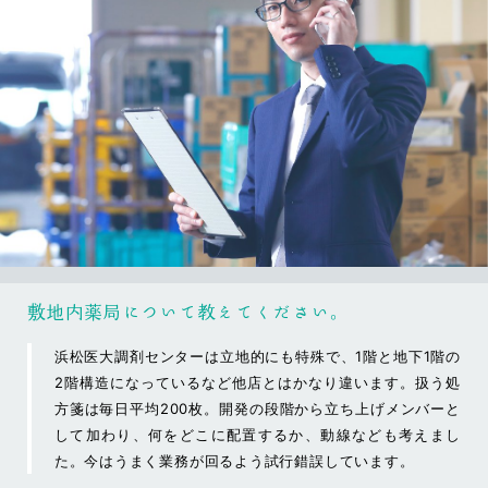
中藤 祐奈
調剤事務
敷地内薬局について教えてください。
浜松医大調剤センターは立地的にも特殊で、1階と地下1階の
2階構造になっているなど他店とはかなり違います。扱う処
方箋は毎日平均200枚。開発の段階から立ち上げメンバーと
して加わり、何をどこに配置するか、動線なども考えまし
た。今はうまく業務が回るよう試行錯誤しています。