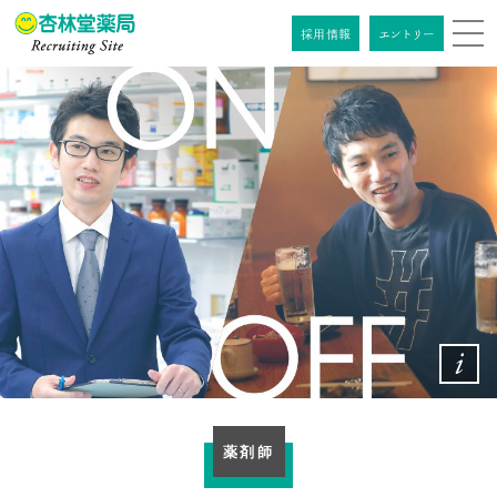
採用情報
エントリー
インターン
採用情報
エントリー
シップ
情報
採⽤コンセプト
杏林堂について
杏林堂について
職種紹介
社長メッセージ
職種紹介
先輩社員インタビュー
データでみる杏林堂
薬剤師
先輩社員インタビュー
店舗ネットワーク
教育制度 / 福利厚生
薬剤師
総合職
鷺ノ森 拓生
薬剤師
企業ビジョン