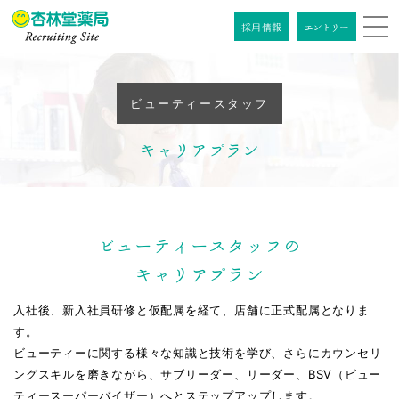
採用情報
エントリー
インターン
採用情報
エントリー
シップ
情報
ビューティースタッフ
キャリアプラン
採⽤コンセプト
杏林堂について
ビューティースタッフの
杏林堂について
職種紹介
キャリアプラン
社長メッセージ
職種紹介
先輩社員インタビュー
入社後、新入社員研修と仮配属を経て、店舗に正式配属となりま
データでみる杏林堂
す。
薬剤師
先輩社員インタビュー
ビューティーに関する様々な知識と技術を学び、さらにカウンセリ
店舗ネットワーク
教育制度 / 福利厚生
総合職
ングスキルを磨きながら、サブリーダー、リーダー、BSV（ビュー
鷺ノ森 拓生
薬剤師
企業ビジョン
ティースーパーバイザー）へとステップアップします。