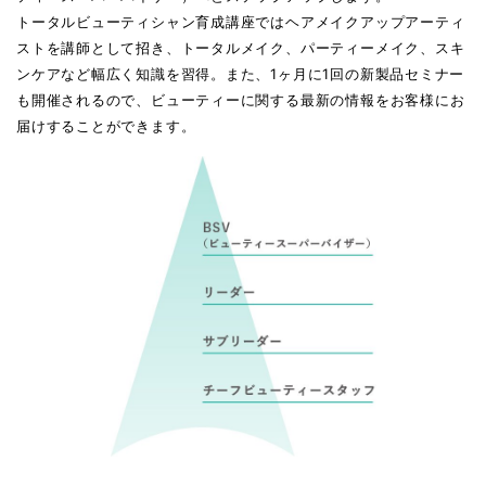
教育制度/福利厚生
管理栄養士
新卒採用情報
トータルビューティシャン育成講座ではヘアメイクアップアーティ
小笠原 伯奈
薬剤師
総合生活者ストア
社員研修制度
ストを講師として招き、トータルメイク、パーティーメイク、スキ
ビューティースタッフ
新卒採⽤の流れ
薬剤師
松尾 宗一郎
薬剤師
ンケアなど幅広く知識を習得。また、1ヶ月に1回の新製品セミナー
中途採⽤情報
地域貢献
福利厚生
会社説明会情報
も開催されるので、ビューティーに関する最新の情報をお客様にお
調剤事務
青木 真由美
薬剤師
届けすることができます。
募集要項
高校生新卒採用情報
ワークライフバランス
古川 すみか
薬剤師
パート･アルバイト
Q&A
新卒採⽤の流れ
総合職・管理栄養⼠・
大平 菜菜美
薬剤師
ビューティースタッフ・
会社説明会情報
調剤事務
採⽤に関するお問い合わせ
小笠原 悠馬
総合職
募集要項
プライバシーポリシー
小杉 侑利子
総合職
池ヶ谷 幸希
管理栄養士
中尾 幸太朗
管理栄養士
長谷川 莉子
管理栄養士
金井 暁子
ビューティー
スタッフ